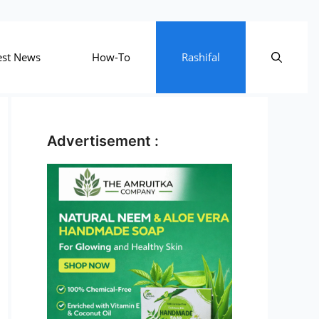
est News
How-To
Rashifal
Advertisement :