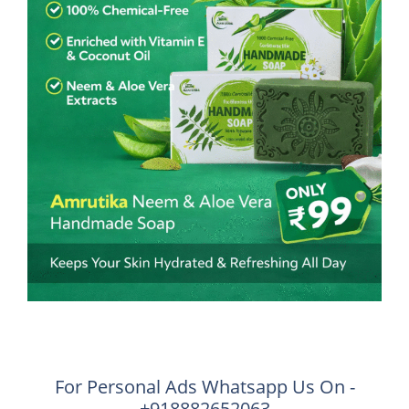
For Personal Ads Whatsapp Us On -
+918882652063