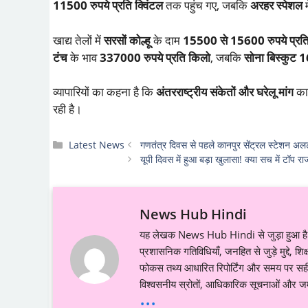
11500 रुपये प्रति क्विंटल
तक पहुंच गए, जबकि
अरहर स्पेशल
म
खाद्य तेलों में
सरसों कोल्हू
के दाम
15500 से 15600 रुपये प्रति 
टंच
के भाव
337000 रुपये प्रति किलो
, जबकि
सोना बिस्कुट
1
व्यापारियों का कहना है कि
अंतरराष्ट्रीय संकेतों और घरेलू मांग
का 
रही है।
Categories
Latest News
गणतंत्र दिवस से पहले कानपुर सेंट्रल स्टेशन अलर्ट
यूपी दिवस में हुआ बड़ा खुलासा! क्या सच में टॉप राज्य
News Hub Hindi
यह लेखक News Hub Hindi से जुड़ा हुआ है औ
प्रशासनिक गतिविधियाँ, जनहित से जुड़े मुद्दे, 
फोकस तथ्य आधारित रिपोर्टिंग और समय पर सही ज
विश्वसनीय स्रोतों, आधिकारिक सूचनाओं और जमी
...