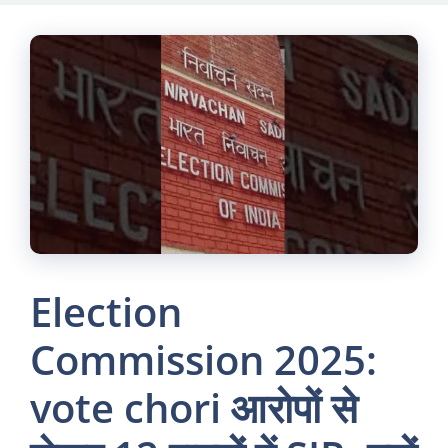
Skip
to
content
Election
Commission 2025:
vote chori आरोपों से